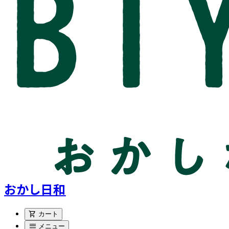
おかし日和
shopping_cart
カート
menu
メニュー