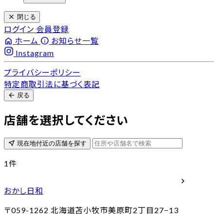
close
閉じる
ログイン
会員登録
home
info
ホーム
お知らせ一覧
Instagram
プライバシーポリシー
特定商取引法に基づく表記
arrow_back
戻る
店舗を選択してください
near_me
現在地付近の店舗を探す
1
件
chevron_right
おかし日和
〒059-1262
北海道苫小牧市美原町2丁目27−13